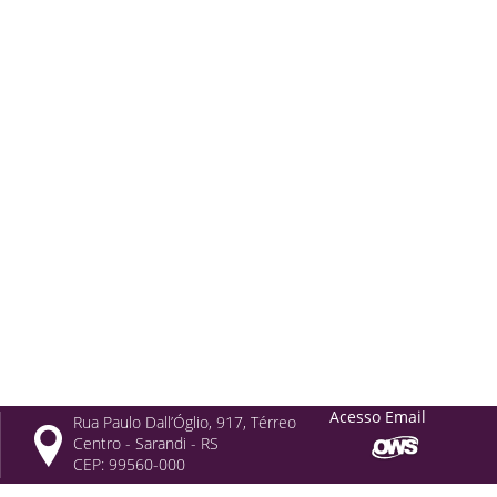
Acesso Email
Rua Paulo Dall’Óglio, 917, Térreo
Centro - Sarandi - RS
CEP: 99560-000